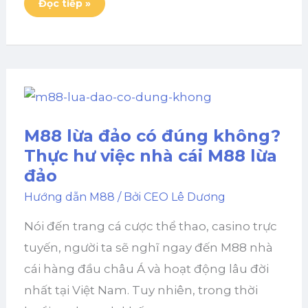
Đọc tiếp »
M88
lừa
đảo
có
đúng
M88 lừa đảo có đúng không?
không?
Thực
Thực hư việc nhà cái M88 lừa
hư
việc
đảo
nhà
cái
M88
Hướng dẫn M88
/ Bởi
CEO Lê Dương
lừa
đảo
Nói đến trang cá cược thể thao, casino trực
tuyến, người ta sẽ nghĩ ngay đến M88 nhà
cái hàng đầu châu Á và hoạt động lâu đời
nhất tại Việt Nam. Tuy nhiên, trong thời