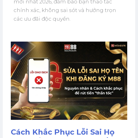
mới nhất 2026, đảm bảo bạn thao tác
chính xác, không sai sót và hưởng trọn
các ưu đãi độc quyền.
Cách
Khắc
Phục
Lỗi
Sai
Họ
Tên
Khi
Đăng
Ký
M88
Để
Rút
Tiền
Thần
Tốc
Cách Khắc Phục Lỗi Sai Họ