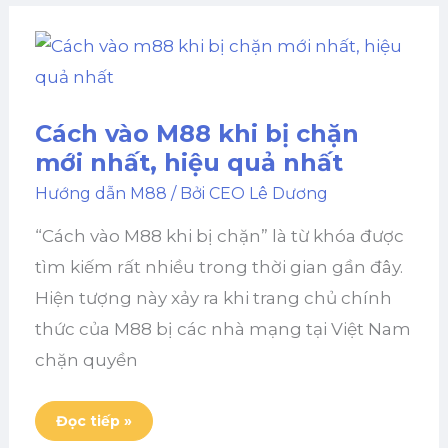
Cách
vào
M88
khi
bị
chặn
mới
Cách vào M88 khi bị chặn
nhất,
hiệu
mới nhất, hiệu quả nhất
quả
nhất
Hướng dẫn M88
/ Bởi
CEO Lê Dương
“Cách vào M88 khi bị chặn” là từ khóa được
tìm kiếm rất nhiều trong thời gian gần đây.
Hiện tượng này xảy ra khi trang chủ chính
thức của M88 bị các nhà mạng tại Việt Nam
chặn quyền
Đọc tiếp »