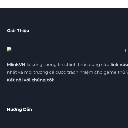
Giới Thiệu
MlinkVN
là cổng thông tin chính thức cung cấp
link và
nhất và môi trường cá cược trách nhiệm cho game thủ V
Kết nối với chúng tôi:
Hướng Dẫn