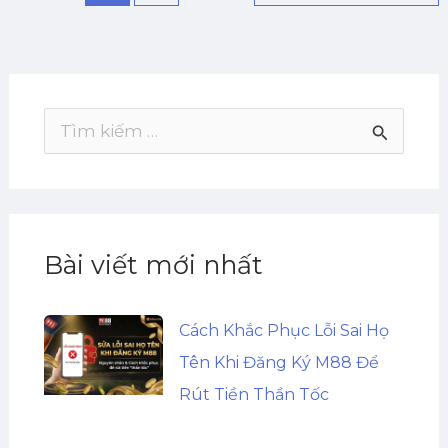
T
ì
m
k
Bài viết mới nhất
i
ế
Cách Khắc Phục Lỗi Sai Họ
m
Tên Khi Đăng Ký M88 Để
:
Rút Tiền Thần Tốc