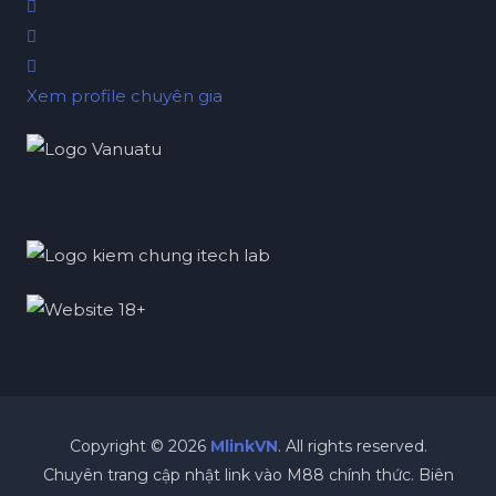
Xem profile chuyên gia
Copyright © 2026
MlinkVN
. All rights reserved.
Chuyên trang cập nhật link vào M88 chính thức. Biên