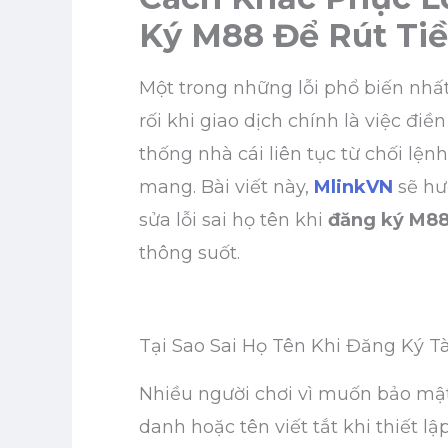
Ký M88 Để Rút Ti
Một trong những lỗi phổ biến nhất
rối khi giao dịch chính là việc điề
thống nhà cái liên tục từ chối lệnh
mang. Bài viết này,
MlinkVN
sẽ hư
sửa lỗi sai họ tên khi
đăng ký M8
thông suốt.
Tại Sao Sai Họ Tên Khi Đăng Ký T
Nhiều người chơi vì muốn bảo mật
danh hoặc tên viết tắt khi thiết l