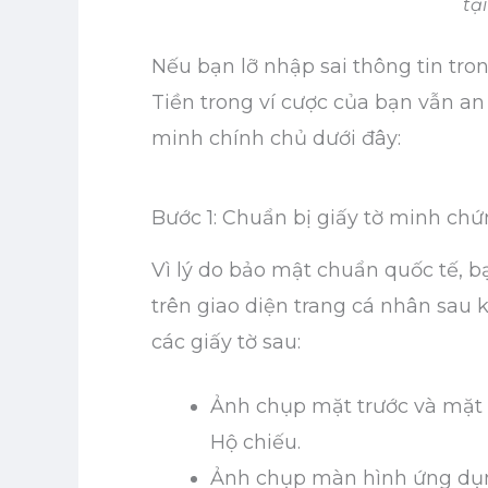
tạ
Nếu bạn lỡ nhập sai thông tin tron
Tiền trong ví cược của bạn vẫn an
minh chính chủ dưới đây:
Bước 1: Chuẩn bị giấy tờ minh ch
Vì lý do bảo mật chuẩn quốc tế, 
trên giao diện trang cá nhân sau 
các giấy tờ sau:
Ảnh chụp mặt trước và mặt
Hộ chiếu.
Ảnh chụp màn hình ứng dụng