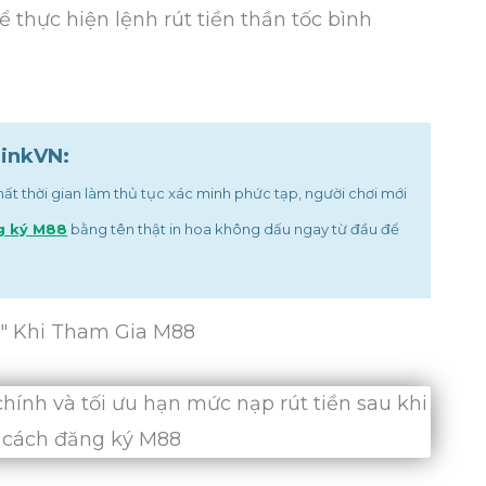
 thực hiện lệnh rút tiền thần tốc bình
linkVN:
 thời gian làm thủ tục xác minh phức tạp, người chơi mới
g ký M88
bằng tên thật in hoa không dấu ngay từ đầu để
n" Khi Tham Gia M88