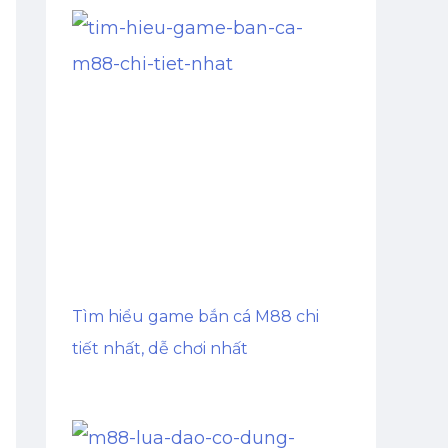
Tìm hiểu game bắn cá M88 chi
tiết nhất, dễ chơi nhất