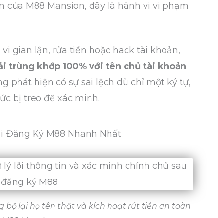
n của M88 Mansion, đây là hành vi vi phạm
i gian lận, rửa tiền hoặc hack tài khoản,
ải trùng khớp 100% với tên chủ tài khoản
ng phát hiện có sự sai lệch dù chỉ một ký tự,
tức bị treo để xác minh.
Khi Đăng Ký M88 Nhanh Nhất
bộ lại họ tên thật và kích hoạt rút tiền an toàn