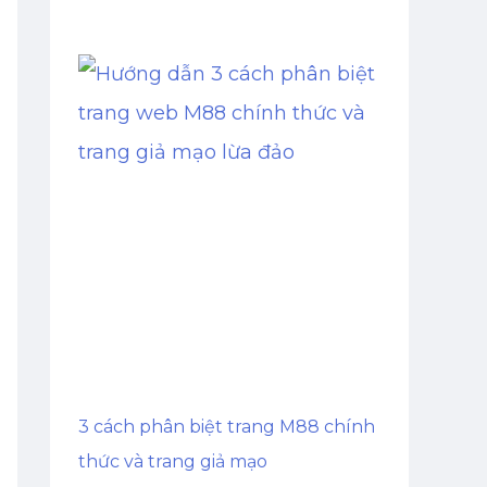
3 cách phân biệt trang M88 chính
thức và trang giả mạo